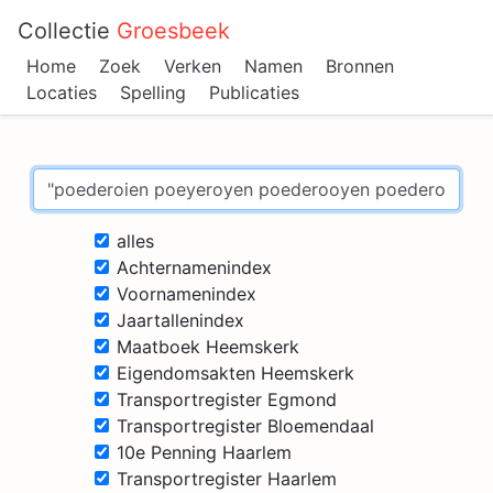
Collectie
Groesbeek
Home
Zoek
Verken
Namen
Bronnen
Locaties
Spelling
Publicaties
alles
Achternamenindex
Voornamenindex
Jaartallenindex
Maatboek Heemskerk
Eigendomsakten Heemskerk
Transportregister Egmond
Transportregister Bloemendaal
10e Penning Haarlem
Transportregister Haarlem