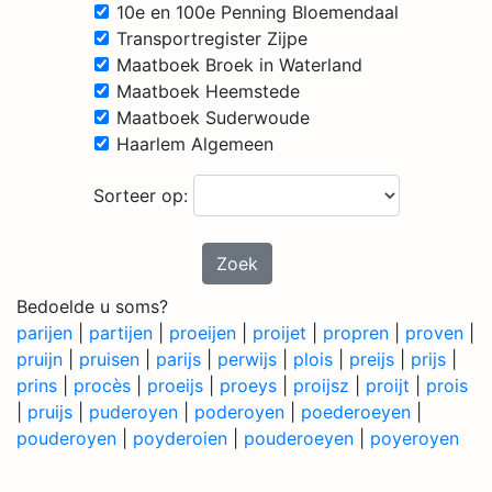
10e en 100e Penning Bloemendaal
Transportregister Zijpe
Maatboek Broek in Waterland
Maatboek Heemstede
Maatboek Suderwoude
Haarlem Algemeen
Sorteer op:
Zoek
Bedoelde u soms?
parijen
|
partijen
|
proeijen
|
proijet
|
propren
|
proven
|
pruijn
|
pruisen
|
parijs
|
perwijs
|
plois
|
preijs
|
prijs
|
prins
|
procès
|
proeijs
|
proeys
|
proijsz
|
proijt
|
prois
|
pruijs
|
puderoyen
|
poderoyen
|
poederoeyen
|
pouderoyen
|
poyderoien
|
pouderoeyen
|
poyeroyen