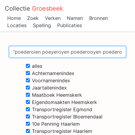
Collectie
Groesbeek
Home
Zoek
Verken
Namen
Bronnen
Locaties
Spelling
Publicaties
alles
Achternamenindex
Voornamenindex
Jaartallenindex
Maatboek Heemskerk
Eigendomsakten Heemskerk
Transportregister Egmond
Transportregister Bloemendaal
10e Penning Haarlem
Transportregister Haarlem