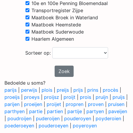
10e en 100e Penning Bloemendaal
Transportregister Zijpe
Maatboek Broek in Waterland
Maatboek Heemstede
Maatboek Suderwoude
Haarlem Algemeen
Sorteer op:
Zoek
Bedoelde u soms?
parijs
|
perwijs
|
plois
|
preijs
|
prijs
|
prins
|
procès
|
proeijs
|
proeys
|
proijsz
|
proijt
|
prois
|
pruijn
|
pruijs
|
parijen
|
proeijen
|
proijet
|
propren
|
proven
|
pruisen
|
parthyen
|
partie
|
partien
|
partije
|
partyen
|
paveijen
|
poudroijen
|
puderoijen
|
pouderoyen
|
poyderoien
|
poederoeyen
|
pouderoeyen
|
poyeroyen