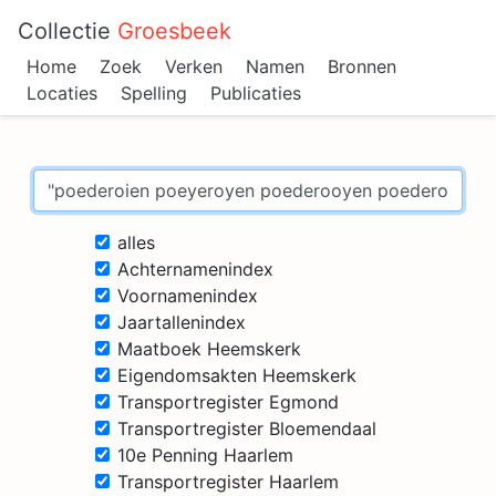
Collectie
Groesbeek
Home
Zoek
Verken
Namen
Bronnen
Locaties
Spelling
Publicaties
alles
Achternamenindex
Voornamenindex
Jaartallenindex
Maatboek Heemskerk
Eigendomsakten Heemskerk
Transportregister Egmond
Transportregister Bloemendaal
10e Penning Haarlem
Transportregister Haarlem