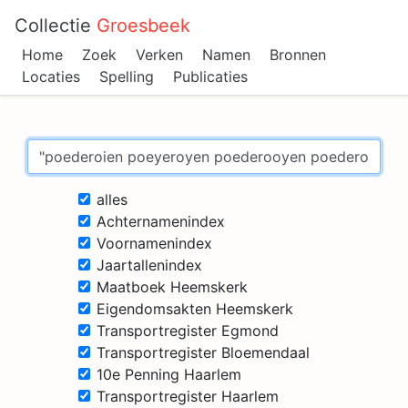
Collectie
Groesbeek
Home
Zoek
Verken
Namen
Bronnen
Locaties
Spelling
Publicaties
alles
Achternamenindex
Voornamenindex
Jaartallenindex
Maatboek Heemskerk
Eigendomsakten Heemskerk
Transportregister Egmond
Transportregister Bloemendaal
10e Penning Haarlem
Transportregister Haarlem