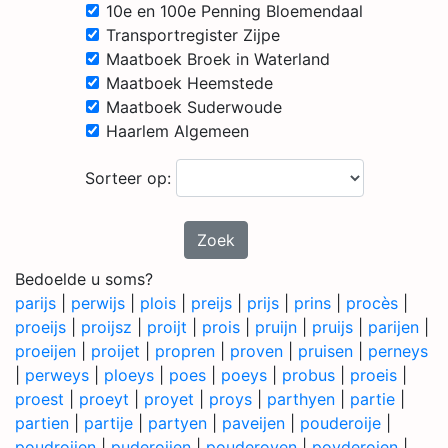
10e en 100e Penning Bloemendaal
Transportregister Zijpe
Maatboek Broek in Waterland
Maatboek Heemstede
Maatboek Suderwoude
Haarlem Algemeen
Sorteer op:
Zoek
Bedoelde u soms?
parijs
|
perwijs
|
plois
|
preijs
|
prijs
|
prins
|
procès
|
proeijs
|
proijsz
|
proijt
|
prois
|
pruijn
|
pruijs
|
parijen
|
proeijen
|
proijet
|
propren
|
proven
|
pruisen
|
perneys
|
perweys
|
ploeys
|
poes
|
poeys
|
probus
|
proeis
|
proest
|
proeyt
|
proyet
|
proys
|
parthyen
|
partie
|
partien
|
partije
|
partyen
|
paveijen
|
pouderoije
|
poudroijen
|
puderoijen
|
pouderoyen
|
poyderoien
|