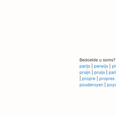
Bedoelde u soms?
parijs
|
perwijs
|
pl
pruijn
|
pruijs
|
par
|
propre
|
propres
pouderoyen
|
poyd