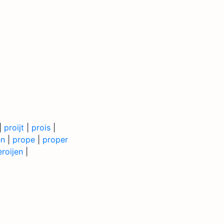
|
proijt
|
prois
|
en
|
prope
|
proper
roijen
|