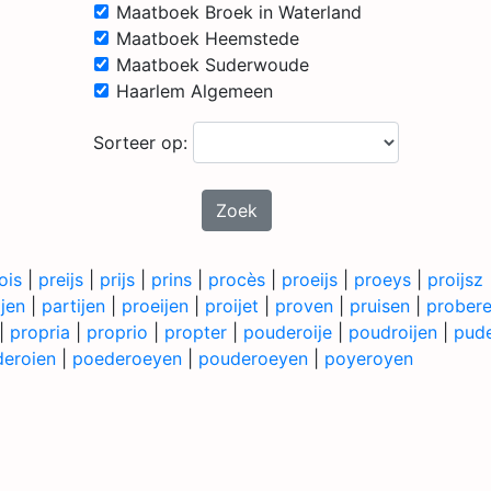
Maatboek Broek in Waterland
Maatboek Heemstede
Maatboek Suderwoude
Haarlem Algemeen
Sorteer op:
Zoek
ois
|
preijs
|
prijs
|
prins
|
procès
|
proeijs
|
proeys
|
proijsz
ijen
|
partijen
|
proeijen
|
proijet
|
proven
|
pruisen
|
prober
|
propria
|
proprio
|
propter
|
pouderoije
|
poudroijen
|
pude
eroien
|
poederoeyen
|
pouderoeyen
|
poyeroyen