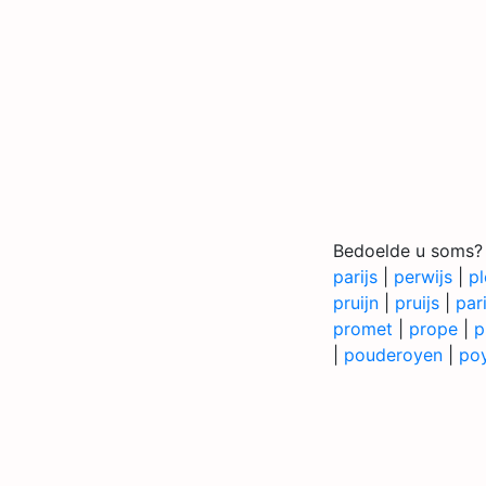
Bedoelde u soms?
parijs
|
perwijs
|
pl
pruijn
|
pruijs
|
par
promet
|
prope
|
p
|
pouderoyen
|
po