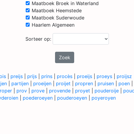
Maatboek Broek in Waterland
Maatboek Heemstede
Maatboek Suderwoude
Haarlem Algemeen
Sorteer op:
Zoek
ois
|
preijs
|
prijs
|
prins
|
procès
|
proeijs
|
proeys
|
proijsz
ijen
|
partijen
|
proeijen
|
proijet
|
propren
|
pruisen
|
poen
roper
|
prov
|
prove
|
provende
|
proyet
|
pouderoije
|
poud
yderoien
|
poederoeyen
|
pouderoeyen
|
poyeroyen