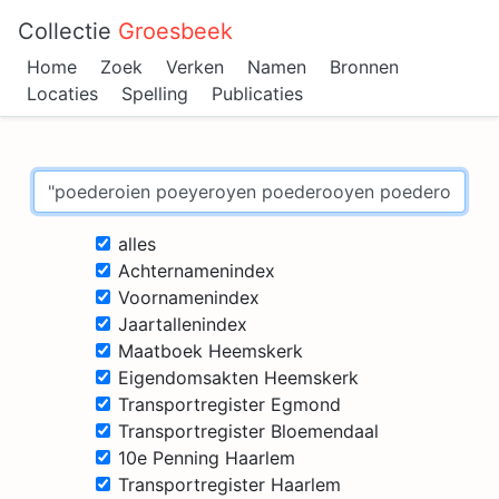
Collectie
Groesbeek
Home
Zoek
Verken
Namen
Bronnen
Locaties
Spelling
Publicaties
alles
Achternamenindex
Voornamenindex
Jaartallenindex
Maatboek Heemskerk
Eigendomsakten Heemskerk
Transportregister Egmond
Transportregister Bloemendaal
10e Penning Haarlem
Transportregister Haarlem