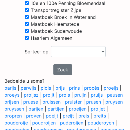
10e en 100e Penning Bloemendaal
Transportregister Zijpe
Maatboek Broek in Waterland
Maatboek Heemstede
Maatboek Suderwoude
Haarlem Algemeen
Sorteer op:
Zoek
Bedoelde u soms?
parijs
|
perwijs
|
plois
|
prijs
|
prins
|
procès
|
proeijs
|
proeys
|
proijsz
|
proijt
|
prois
|
pruijn
|
pruijs
|
pausen
|
prijsen
|
pruese
|
pruissen
|
pruister
|
prusen
|
pruysen
|
pruyssen
|
parijen
|
partijen
|
proeijen
|
proijet
|
propren
|
proven
|
poeijt
|
preijt
|
preis
|
preits
|
pouderoije
|
poudroijen
|
puderoijen
|
pouderoyen
|
poyderoien
|
poederoeyen
|
pouderoeyen
|
poyeroyen