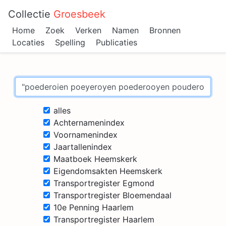
Collectie
Groesbeek
Home
Zoek
Verken
Namen
Bronnen
Locaties
Spelling
Publicaties
alles
Achternamenindex
Voornamenindex
Jaartallenindex
Maatboek Heemskerk
Eigendomsakten Heemskerk
Transportregister Egmond
Transportregister Bloemendaal
10e Penning Haarlem
Transportregister Haarlem