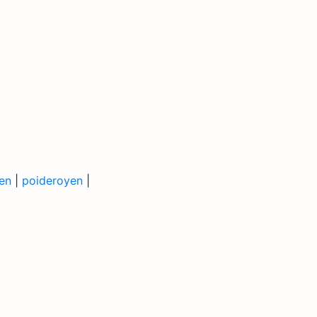
en
|
poideroyen
|