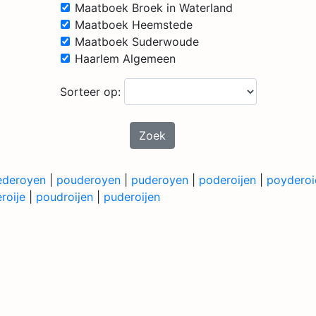
Maatboek Broek in Waterland
Maatboek Heemstede
Maatboek Suderwoude
Haarlem Algemeen
Sorteer op:
Zoek
ederoyen
|
pouderoyen
|
puderoyen
|
poderoijen
|
poyderoi
roije
|
poudroijen
|
puderoijen