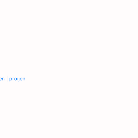
en
|
proijen