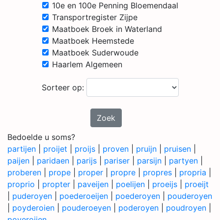
10e en 100e Penning Bloemendaal
Transportregister Zijpe
Maatboek Broek in Waterland
Maatboek Heemstede
Maatboek Suderwoude
Haarlem Algemeen
Sorteer op:
Zoek
Bedoelde u soms?
partijen
|
proijet
|
proijs
|
proven
|
pruijn
|
pruisen
|
paijen
|
paridaen
|
parijs
|
pariser
|
parsijn
|
partyen
|
proberen
|
prope
|
proper
|
propre
|
propres
|
propria
|
proprio
|
propter
|
paveijen
|
poelijen
|
proeijs
|
proeijt
|
puderoyen
|
poederoeijen
|
poederoyen
|
pouderoyen
|
poyderoien
|
pouderoeyen
|
poderoyen
|
poudroyen
|
poyeroijen