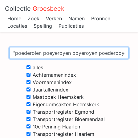
Collectie
Groesbeek
Home
Zoek
Verken
Namen
Bronnen
Locaties
Spelling
Publicaties
alles
Achternamenindex
Voornamenindex
Jaartallenindex
Maatboek Heemskerk
Eigendomsakten Heemskerk
Transportregister Egmond
Transportregister Bloemendaal
10e Penning Haarlem
Transportregister Haarlem