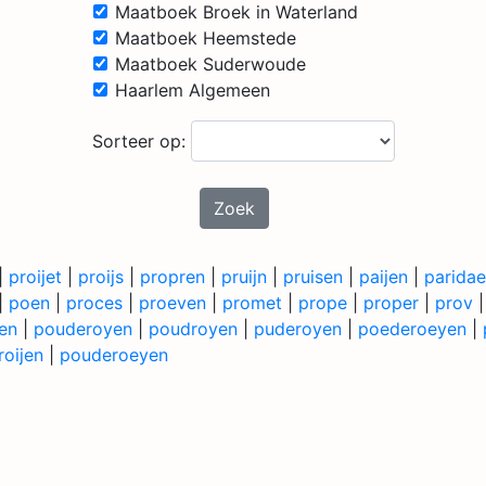
Maatboek Broek in Waterland
Maatboek Heemstede
Maatboek Suderwoude
Haarlem Algemeen
Sorteer op:
Zoek
|
proijet
|
proijs
|
propren
|
pruijn
|
pruisen
|
paijen
|
parida
|
poen
|
proces
|
proeven
|
promet
|
prope
|
proper
|
prov
en
|
pouderoyen
|
poudroyen
|
puderoyen
|
poederoeyen
|
oijen
|
pouderoeyen