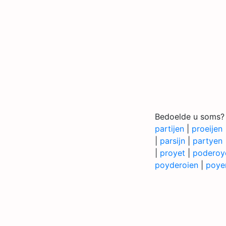
Bedoelde u soms?
partijen
|
proeijen
|
parsijn
|
partyen
|
proyet
|
poderoy
poyderoien
|
poyer