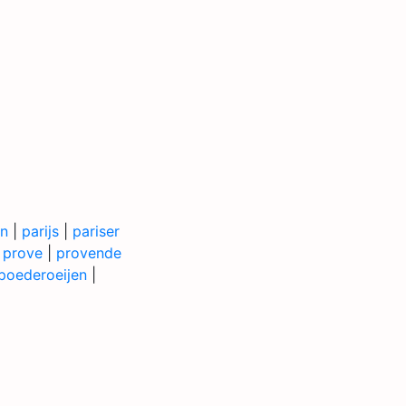
en
|
parijs
|
pariser
|
prove
|
provende
poederoeijen
|