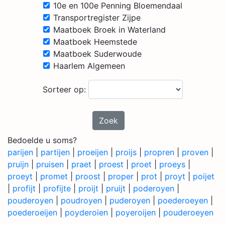
10e en 100e Penning Bloemendaal
Transportregister Zijpe
Maatboek Broek in Waterland
Maatboek Heemstede
Maatboek Suderwoude
Haarlem Algemeen
Sorteer op:
Zoek
Bedoelde u soms?
parijen
|
partijen
|
proeijen
|
proijs
|
propren
|
proven
|
pruijn
|
pruisen
|
praet
|
proest
|
proet
|
proeys
|
proeyt
|
promet
|
proost
|
proper
|
prot
|
proyt
|
poijet
|
profijt
|
profijte
|
proijt
|
pruijt
|
poderoyen
|
pouderoyen
|
poudroyen
|
puderoyen
|
poederoeyen
|
poederoeijen
|
poyderoien
|
poyeroijen
|
pouderoeyen