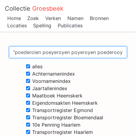
Collectie
Groesbeek
Home
Zoek
Verken
Namen
Bronnen
Locaties
Spelling
Publicaties
alles
Achternamenindex
Voornamenindex
Jaartallenindex
Maatboek Heemskerk
Eigendomsakten Heemskerk
Transportregister Egmond
Transportregister Bloemendaal
10e Penning Haarlem
Transportregister Haarlem