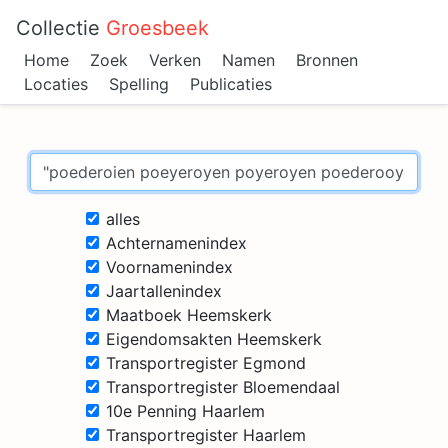
Collectie
Groesbeek
Home
Zoek
Verken
Namen
Bronnen
Locaties
Spelling
Publicaties
alles
Achternamenindex
Voornamenindex
Jaartallenindex
Maatboek Heemskerk
Eigendomsakten Heemskerk
Transportregister Egmond
Transportregister Bloemendaal
10e Penning Haarlem
Transportregister Haarlem