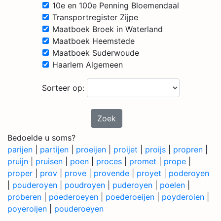
10e en 100e Penning Bloemendaal
Transportregister Zijpe
Maatboek Broek in Waterland
Maatboek Heemstede
Maatboek Suderwoude
Haarlem Algemeen
Sorteer op:
Zoek
Bedoelde u soms?
parijen
|
partijen
|
proeijen
|
proijet
|
proijs
|
propren
|
pruijn
|
pruisen
|
poen
|
proces
|
promet
|
prope
|
proper
|
prov
|
prove
|
provende
|
proyet
|
poderoyen
|
pouderoyen
|
poudroyen
|
puderoyen
|
poelen
|
proberen
|
poederoeyen
|
poederoeijen
|
poyderoien
|
poyeroijen
|
pouderoeyen