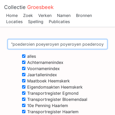
Collectie
Groesbeek
Home
Zoek
Verken
Namen
Bronnen
Locaties
Spelling
Publicaties
alles
Achternamenindex
Voornamenindex
Jaartallenindex
Maatboek Heemskerk
Eigendomsakten Heemskerk
Transportregister Egmond
Transportregister Bloemendaal
10e Penning Haarlem
Transportregister Haarlem