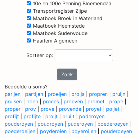
10e en 100e Penning Bloemendaal
Transportregister Zijpe
Maatboek Broek in Waterland
Maatboek Heemstede
Maatboek Suderwoude
Haarlem Algemeen
Sorteer op:
Zoek
Bedoelde u soms?
parijen
|
partijen
|
proeijen
|
proijs
|
propren
|
pruijn
|
pruisen
|
poen
|
proces
|
proeven
|
promet
|
prope
|
proper
|
prov
|
prove
|
provende
|
proyet
|
poijet
|
profijt
|
profijte
|
proijt
|
pruijt
|
poderoyen
|
pouderoyen
|
poudroyen
|
puderoyen
|
poederoeyen
|
poederoeijen
|
poyderoien
|
poyeroijen
|
pouderoeyen