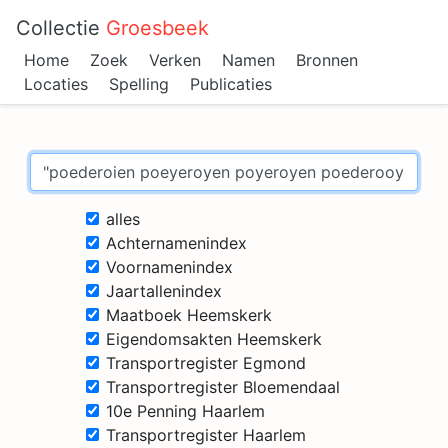
Collectie
Groesbeek
Home
Zoek
Verken
Namen
Bronnen
Locaties
Spelling
Publicaties
alles
Achternamenindex
Voornamenindex
Jaartallenindex
Maatboek Heemskerk
Eigendomsakten Heemskerk
Transportregister Egmond
Transportregister Bloemendaal
10e Penning Haarlem
Transportregister Haarlem