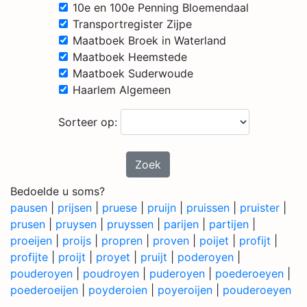
10e en 100e Penning Bloemendaal
Transportregister Zijpe
Maatboek Broek in Waterland
Maatboek Heemstede
Maatboek Suderwoude
Haarlem Algemeen
Sorteer op:
Zoek
Bedoelde u soms?
pausen
|
prijsen
|
pruese
|
pruijn
|
pruissen
|
pruister
|
prusen
|
pruysen
|
pruyssen
|
parijen
|
partijen
|
proeijen
|
proijs
|
propren
|
proven
|
poijet
|
profijt
|
profijte
|
proijt
|
proyet
|
pruijt
|
poderoyen
|
pouderoyen
|
poudroyen
|
puderoyen
|
poederoeyen
|
poederoeijen
|
poyderoien
|
poyeroijen
|
pouderoeyen