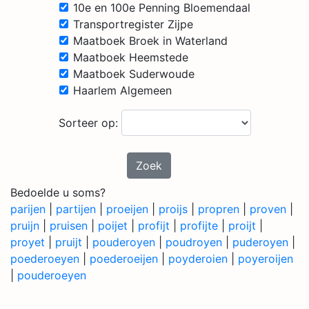
10e en 100e Penning Bloemendaal
Transportregister Zijpe
Maatboek Broek in Waterland
Maatboek Heemstede
Maatboek Suderwoude
Haarlem Algemeen
Sorteer op:
Zoek
Bedoelde u soms?
parijen
|
partijen
|
proeijen
|
proijs
|
propren
|
proven
|
pruijn
|
pruisen
|
poijet
|
profijt
|
profijte
|
proijt
|
proyet
|
pruijt
|
pouderoyen
|
poudroyen
|
puderoyen
|
poederoeyen
|
poederoeijen
|
poyderoien
|
poyeroijen
|
pouderoeyen