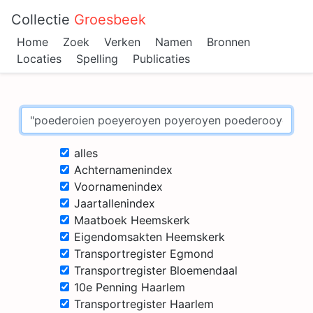
Collectie
Groesbeek
Home
Zoek
Verken
Namen
Bronnen
Locaties
Spelling
Publicaties
alles
Achternamenindex
Voornamenindex
Jaartallenindex
Maatboek Heemskerk
Eigendomsakten Heemskerk
Transportregister Egmond
Transportregister Bloemendaal
10e Penning Haarlem
Transportregister Haarlem