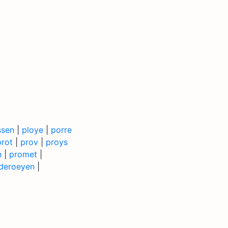
ssen
|
ploye
|
porre
prot
|
prov
|
proys
n
|
promet
|
deroeyen
|