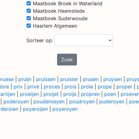
Maatboek Broek in Waterland
Maatboek Heemstede
Maatboek Suderwoude
Haarlem Algemeen
Sorteer op:
Zoek
pruese
|
pruijn
|
pruissen
|
pruister
|
prusen
|
pruysen
|
pruy
iore
|
priv
|
privé
|
proces
|
prois
|
prole
|
prope
|
proper
|
artijen
|
proeijen
|
proijet
|
proijs
|
propren
|
poen
|
proeve
|
poderoyen
|
pouderoeyen
|
poudroyen
|
puderoyen
|
poe
deroien
|
poyeroijen
|
poyeroyen