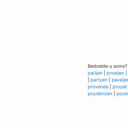
Bedoelde u soms?
parijen
|
proeijen
|
partyen
|
paveije
provende
|
proyet
poyderoien
|
poyer