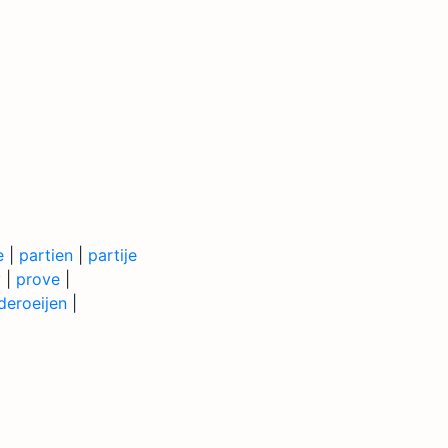
e
|
partien
|
partije
v
|
prove
|
deroeijen
|