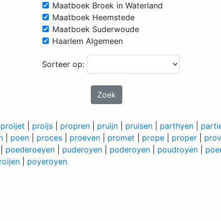
Maatboek Broek in Waterland
Maatboek Heemstede
Maatboek Suderwoude
Haarlem Algemeen
Sorteer op:
Zoek
|
proijet
|
proijs
|
propren
|
pruijn
|
pruisen
|
parthyen
|
parti
n
|
poen
|
proces
|
proeven
|
promet
|
prope
|
proper
|
pro
|
poederoeyen
|
puderoyen
|
poderoyen
|
poudroyen
|
poe
oijen
|
poyeroyen