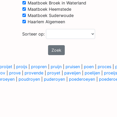
Maatboek Broek in Waterland
Maatboek Heemstede
Maatboek Suderwoude
Haarlem Algemeen
Sorteer op:
Zoek
proijet
|
proijs
|
propren
|
pruijn
|
pruisen
|
poen
|
proces
|
rov
|
prove
|
provende
|
proyet
|
paveijen
|
poelijen
|
proeij
eroeyen
|
poudroyen
|
puderoyen
|
poederoeyen
|
poederoe