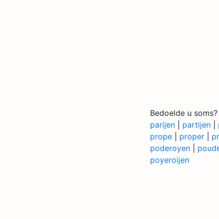
Bedoelde u soms?
parijen
|
partijen
|
prope
|
proper
|
p
poderoyen
|
poud
poyeroijen