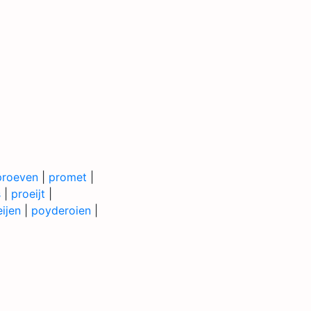
proeven
|
promet
|
s
|
proeijt
|
ijen
|
poyderoien
|