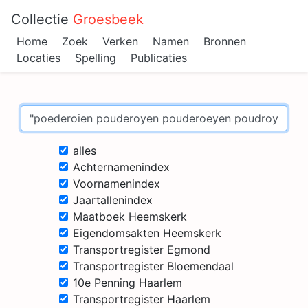
Collectie
Groesbeek
Home
Zoek
Verken
Namen
Bronnen
Locaties
Spelling
Publicaties
alles
Achternamenindex
Voornamenindex
Jaartallenindex
Maatboek Heemskerk
Eigendomsakten Heemskerk
Transportregister Egmond
Transportregister Bloemendaal
10e Penning Haarlem
Transportregister Haarlem