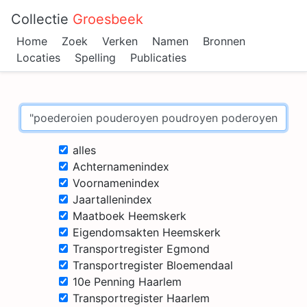
Collectie
Groesbeek
Home
Zoek
Verken
Namen
Bronnen
Locaties
Spelling
Publicaties
alles
Achternamenindex
Voornamenindex
Jaartallenindex
Maatboek Heemskerk
Eigendomsakten Heemskerk
Transportregister Egmond
Transportregister Bloemendaal
10e Penning Haarlem
Transportregister Haarlem