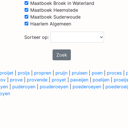
Maatboek Broek in Waterland
Maatboek Heemstede
Maatboek Suderwoude
Haarlem Algemeen
Sorteer op:
Zoek
proijet
|
proijs
|
propren
|
pruijn
|
pruisen
|
poen
|
proces
|
rov
|
prove
|
provende
|
proyet
|
paveijen
|
poelijen
|
proeij
oyen
|
puderoyen
|
pouderoeyen
|
poederoeyen
|
poederoei
oyen