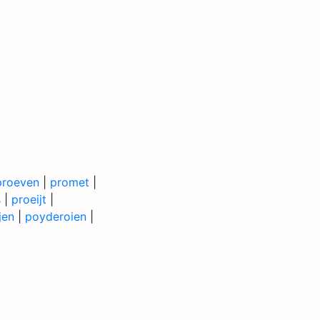
proeven
|
promet
|
s
|
proeijt
|
jen
|
poyderoien
|