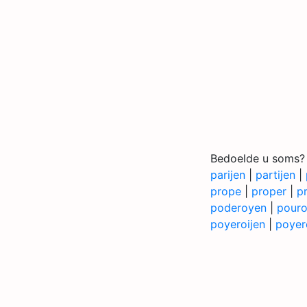
Bedoelde u soms?
parijen
|
partijen
|
prope
|
proper
|
p
poderoyen
|
pour
poyeroijen
|
poyer