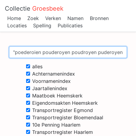
Collectie
Groesbeek
Home
Zoek
Verken
Namen
Bronnen
Locaties
Spelling
Publicaties
alles
Achternamenindex
Voornamenindex
Jaartallenindex
Maatboek Heemskerk
Eigendomsakten Heemskerk
Transportregister Egmond
Transportregister Bloemendaal
10e Penning Haarlem
Transportregister Haarlem