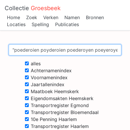
Collectie
Groesbeek
Home
Zoek
Verken
Namen
Bronnen
Locaties
Spelling
Publicaties
alles
Achternamenindex
Voornamenindex
Jaartallenindex
Maatboek Heemskerk
Eigendomsakten Heemskerk
Transportregister Egmond
Transportregister Bloemendaal
10e Penning Haarlem
Transportregister Haarlem