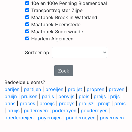
10e en 100e Penning Bloemendaal
Transportregister Zijpe
Maatboek Broek in Waterland
Maatboek Heemstede
Maatboek Suderwoude
Haarlem Algemeen
Sorteer op:
Zoek
Bedoelde u soms?
parijen
|
partijen
|
proeijen
|
proijet
|
propren
|
proven
|
pruijn
|
pruisen
|
parijs
|
perwijs
|
plois
|
preijs
|
prijs
|
prins
|
procès
|
proeijs
|
proeys
|
proijsz
|
proijt
|
prois
|
pruijs
|
puderoyen
|
poderoyen
|
pouderoyen
|
poederoeijen
|
poyeroijen
|
pouderoeyen
|
poyeroyen