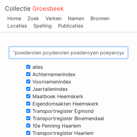
Collectie
Groesbeek
Home
Zoek
Verken
Namen
Bronnen
Locaties
Spelling
Publicaties
alles
Achternamenindex
Voornamenindex
Jaartallenindex
Maatboek Heemskerk
Eigendomsakten Heemskerk
Transportregister Egmond
Transportregister Bloemendaal
10e Penning Haarlem
Transportregister Haarlem