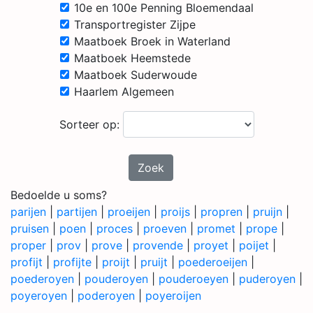
10e en 100e Penning Bloemendaal
Transportregister Zijpe
Maatboek Broek in Waterland
Maatboek Heemstede
Maatboek Suderwoude
Haarlem Algemeen
Sorteer op:
Zoek
Bedoelde u soms?
parijen
|
partijen
|
proeijen
|
proijs
|
propren
|
pruijn
|
pruisen
|
poen
|
proces
|
proeven
|
promet
|
prope
|
proper
|
prov
|
prove
|
provende
|
proyet
|
poijet
|
profijt
|
profijte
|
proijt
|
pruijt
|
poederoeijen
|
poederoyen
|
pouderoyen
|
pouderoeyen
|
puderoyen
|
poyeroyen
|
poderoyen
|
poyeroijen