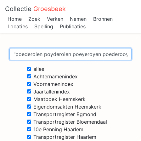
Collectie
Groesbeek
Home
Zoek
Verken
Namen
Bronnen
Locaties
Spelling
Publicaties
alles
Achternamenindex
Voornamenindex
Jaartallenindex
Maatboek Heemskerk
Eigendomsakten Heemskerk
Transportregister Egmond
Transportregister Bloemendaal
10e Penning Haarlem
Transportregister Haarlem