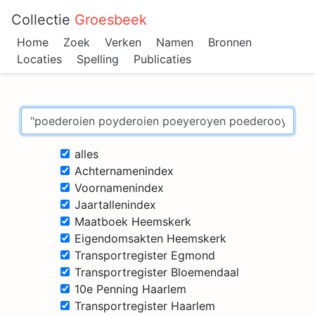
Collectie
Groesbeek
Home
Zoek
Verken
Namen
Bronnen
Locaties
Spelling
Publicaties
alles
Achternamenindex
Voornamenindex
Jaartallenindex
Maatboek Heemskerk
Eigendomsakten Heemskerk
Transportregister Egmond
Transportregister Bloemendaal
10e Penning Haarlem
Transportregister Haarlem