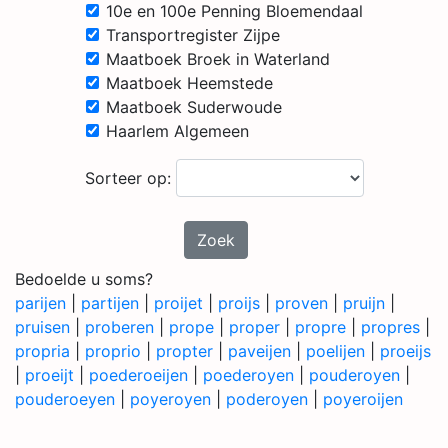
10e en 100e Penning Bloemendaal
Transportregister Zijpe
Maatboek Broek in Waterland
Maatboek Heemstede
Maatboek Suderwoude
Haarlem Algemeen
Sorteer op:
Zoek
Bedoelde u soms?
parijen
|
partijen
|
proijet
|
proijs
|
proven
|
pruijn
|
pruisen
|
proberen
|
prope
|
proper
|
propre
|
propres
|
propria
|
proprio
|
propter
|
paveijen
|
poelijen
|
proeijs
|
proeijt
|
poederoeijen
|
poederoyen
|
pouderoyen
|
pouderoeyen
|
poyeroyen
|
poderoyen
|
poyeroijen