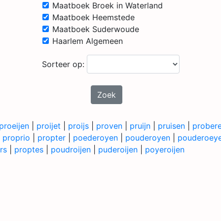
Maatboek Broek in Waterland
Maatboek Heemstede
Maatboek Suderwoude
Haarlem Algemeen
Sorteer op:
Zoek
proeijen
|
proijet
|
proijs
|
proven
|
pruijn
|
pruisen
|
prober
|
proprio
|
propter
|
poederoyen
|
pouderoyen
|
pouderoey
rs
|
proptes
|
poudroijen
|
puderoijen
|
poyeroijen