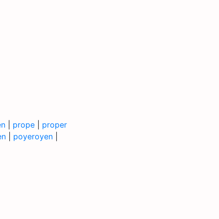
en
|
prope
|
proper
en
|
poyeroyen
|