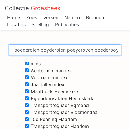
Collectie
Groesbeek
Home
Zoek
Verken
Namen
Bronnen
Locaties
Spelling
Publicaties
alles
Achternamenindex
Voornamenindex
Jaartallenindex
Maatboek Heemskerk
Eigendomsakten Heemskerk
Transportregister Egmond
Transportregister Bloemendaal
10e Penning Haarlem
Transportregister Haarlem