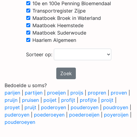
10e en 100e Penning Bloemendaal
Transportregister Zijpe
Maatboek Broek in Waterland
Maatboek Heemstede
Maatboek Suderwoude
Haarlem Algemeen
Sorteer op:
Zoek
Bedoelde u soms?
parijen
|
partijen
|
proeijen
|
proijs
|
propren
|
proven
|
pruijn
|
pruisen
|
poijet
|
profijt
|
profijte
|
proijt
|
proyet
|
pruijt
|
poderoyen
|
pouderoyen
|
poudroyen
|
puderoyen
|
poederoeyen
|
poederoeijen
|
poyeroijen
|
pouderoeyen