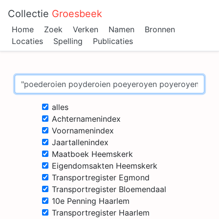
Collectie
Groesbeek
Home
Zoek
Verken
Namen
Bronnen
Locaties
Spelling
Publicaties
alles
Achternamenindex
Voornamenindex
Jaartallenindex
Maatboek Heemskerk
Eigendomsakten Heemskerk
Transportregister Egmond
Transportregister Bloemendaal
10e Penning Haarlem
Transportregister Haarlem