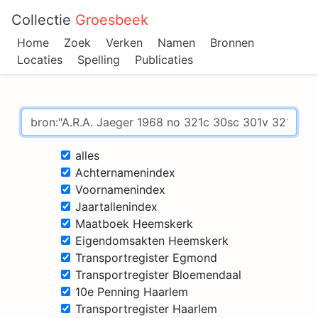
Collectie
Groesbeek
Home
Zoek
Verken
Namen
Bronnen
Locaties
Spelling
Publicaties
alles
Achternamenindex
Voornamenindex
Jaartallenindex
Maatboek Heemskerk
Eigendomsakten Heemskerk
Transportregister Egmond
Transportregister Bloemendaal
10e Penning Haarlem
Transportregister Haarlem