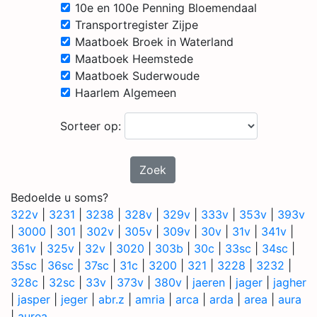
10e en 100e Penning Bloemendaal
Transportregister Zijpe
Maatboek Broek in Waterland
Maatboek Heemstede
Maatboek Suderwoude
Haarlem Algemeen
Sorteer op:
Zoek
Bedoelde u soms?
322v
|
3231
|
3238
|
328v
|
329v
|
333v
|
353v
|
393v
|
3000
|
301
|
302v
|
305v
|
309v
|
30v
|
31v
|
341v
|
361v
|
325v
|
32v
|
3020
|
303b
|
30c
|
33sc
|
34sc
|
35sc
|
36sc
|
37sc
|
31c
|
3200
|
321
|
3228
|
3232
|
328c
|
32sc
|
33v
|
373v
|
380v
|
jaeren
|
jager
|
jagher
|
jasper
|
jeger
|
abr.z
|
amria
|
arca
|
arda
|
area
|
aura
|
aurea