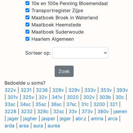
10e en 100e Penning Bloemendaal
Transportregister Zijpe
Maatboek Broek in Waterland
Maatboek Heemstede
Maatboek Suderwoude
Haarlem Algemeen
Sorteer op:
Zoek
Bedoelde u soms?
322v
|
3231
|
3238
|
328v
|
329v
|
333v
|
353v
|
393v
|
301v
|
325v
|
32v
|
341v
|
3020
|
302v
|
303b
|
30c
|
33sc
|
34sc
|
35sc
|
36sc
|
37sc
|
31c
|
3200
|
321
|
3228
|
3232
|
328c
|
32sc
|
33v
|
373v
|
380v
|
jaeren
|
jager
|
jagher
|
jasper
|
jeger
|
abr.z
|
amria
|
arca
|
arda
|
area
|
aura
|
aurea