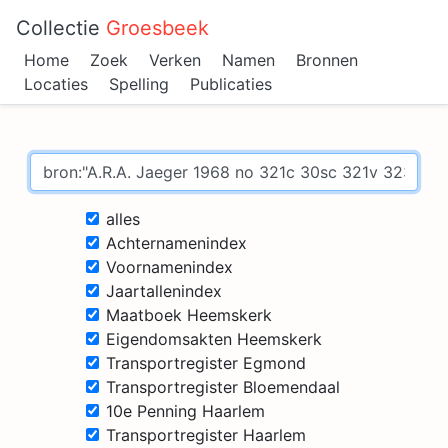
Collectie
Groesbeek
Home
Zoek
Verken
Namen
Bronnen
Locaties
Spelling
Publicaties
alles
Achternamenindex
Voornamenindex
Jaartallenindex
Maatboek Heemskerk
Eigendomsakten Heemskerk
Transportregister Egmond
Transportregister Bloemendaal
10e Penning Haarlem
Transportregister Haarlem