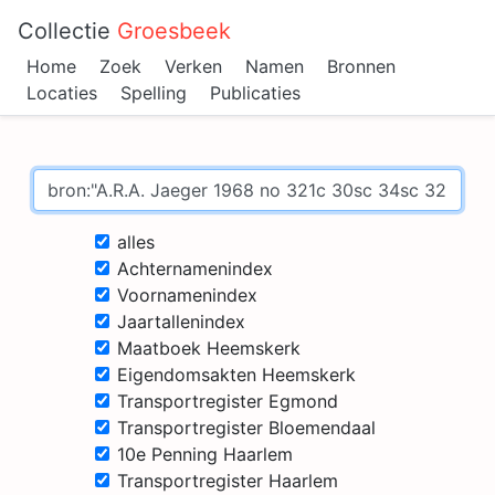
Collectie
Groesbeek
Home
Zoek
Verken
Namen
Bronnen
Locaties
Spelling
Publicaties
alles
Achternamenindex
Voornamenindex
Jaartallenindex
Maatboek Heemskerk
Eigendomsakten Heemskerk
Transportregister Egmond
Transportregister Bloemendaal
10e Penning Haarlem
Transportregister Haarlem