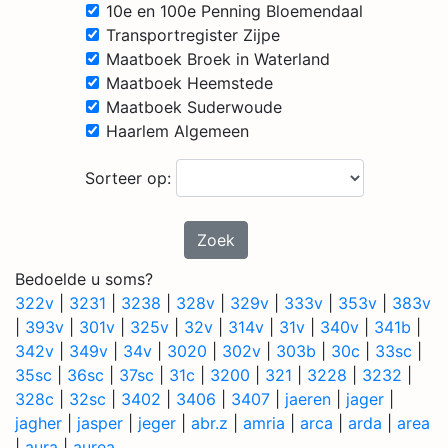
10e en 100e Penning Bloemendaal
Transportregister Zijpe
Maatboek Broek in Waterland
Maatboek Heemstede
Maatboek Suderwoude
Haarlem Algemeen
Sorteer op:
Zoek
Bedoelde u soms?
322v
|
3231
|
3238
|
328v
|
329v
|
333v
|
353v
|
383v
|
393v
|
301v
|
325v
|
32v
|
314v
|
31v
|
340v
|
341b
|
342v
|
349v
|
34v
|
3020
|
302v
|
303b
|
30c
|
33sc
|
35sc
|
36sc
|
37sc
|
31c
|
3200
|
321
|
3228
|
3232
|
328c
|
32sc
|
3402
|
3406
|
3407
|
jaeren
|
jager
|
jagher
|
jasper
|
jeger
|
abr.z
|
amria
|
arca
|
arda
|
area
|
aura
|
aurea