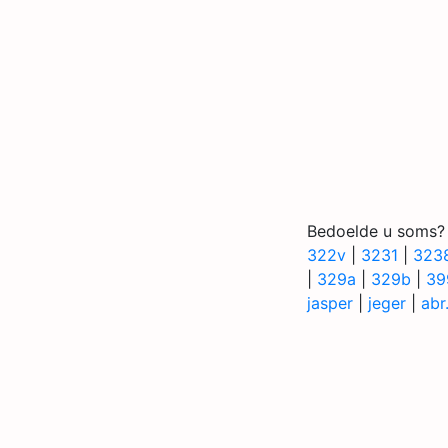
Bedoelde u soms?
322v
|
3231
|
323
|
329a
|
329b
|
39
jasper
|
jeger
|
abr