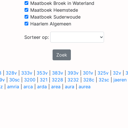
Maatboek Broek in Waterland
Maatboek Heemstede
Maatboek Suderwoude
Haarlem Algemeen
Sorteer op:
Zoek
8
|
328v
|
333v
|
353v
|
383v
|
393v
|
301v
|
325v
|
32v
|
3
9v
|
30sc
|
3200
|
321
|
3228
|
3232
|
328c
|
32sc
|
jaeren
.z
|
amria
|
arca
|
arda
|
area
|
aura
|
aurea