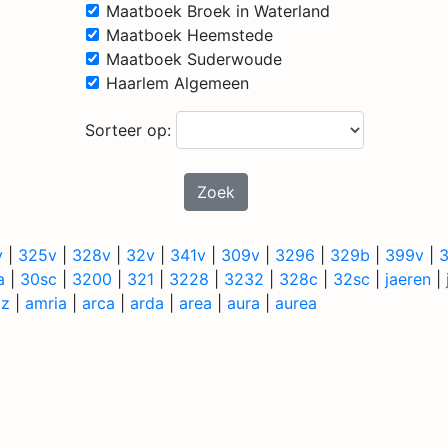
Maatboek Broek in Waterland
Maatboek Heemstede
Maatboek Suderwoude
Haarlem Algemeen
Sorteer op:
Zoek
v
|
325v
|
328v
|
32v
|
341v
|
309v
|
3296
|
329b
|
399v
|
a
|
30sc
|
3200
|
321
|
3228
|
3232
|
328c
|
32sc
|
jaeren
|
.z
|
amria
|
arca
|
arda
|
area
|
aura
|
aurea