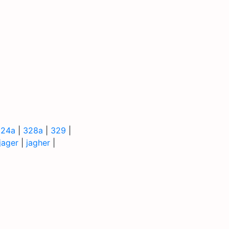
324a
|
328a
|
329
|
jager
|
jagher
|