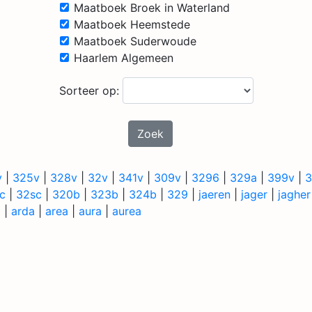
Maatboek Broek in Waterland
Maatboek Heemstede
Maatboek Suderwoude
Haarlem Algemeen
Sorteer op:
Zoek
v
|
325v
|
328v
|
32v
|
341v
|
309v
|
3296
|
329a
|
399v
|
3
c
|
32sc
|
320b
|
323b
|
324b
|
329
|
jaeren
|
jager
|
jagher
a
|
arda
|
area
|
aura
|
aurea