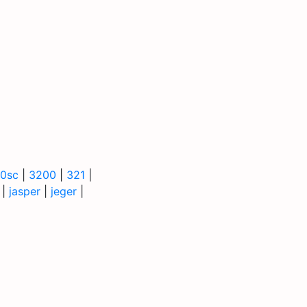
0sc
|
3200
|
321
|
|
jasper
|
jeger
|