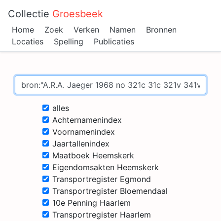
Collectie
Groesbeek
Home
Zoek
Verken
Namen
Bronnen
Locaties
Spelling
Publicaties
alles
Achternamenindex
Voornamenindex
Jaartallenindex
Maatboek Heemskerk
Eigendomsakten Heemskerk
Transportregister Egmond
Transportregister Bloemendaal
10e Penning Haarlem
Transportregister Haarlem