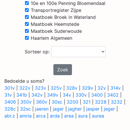
10e en 100e Penning Bloemendaal
Transportregister Zijpe
Maatboek Broek in Waterland
Maatboek Heemstede
Maatboek Suderwoude
Haarlem Algemeen
Sorteer op:
Zoek
Bedoelde u soms?
301v
|
322v
|
323v
|
325v
|
328v
|
329v
|
32v
|
314v
|
31v
|
341b
|
342v
|
349v
|
34v
|
330v
|
3400
|
3402
|
3406
|
350v
|
360v
|
30sc
|
3200
|
321
|
3228
|
3232
|
328c
|
32sc
|
jaeren
|
jager
|
jagher
|
jasper
|
jeger
|
abr.z
|
amria
|
arca
|
arda
|
area
|
aura
|
aurea