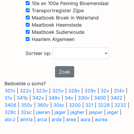
10e en 100e Penning Bloemendaal
Transportregister Zijpe
Maatboek Broek in Waterland
Maatboek Heemstede
Maatboek Suderwoude
Haarlem Algemeen
Sorteer op:
Zoek
Bedoelde u soms?
301v
|
322v
|
323v
|
325v
|
328v
|
329v
|
32v
|
314v
|
31v
|
341b
|
342v
|
349v
|
34v
|
330v
|
3400
|
3402
|
3406
|
350v
|
360v
|
30sc
|
3200
|
321
|
3228
|
3232
|
328c
|
32sc
|
jaeren
|
jager
|
jagher
|
jasper
|
jeger
|
abr.z
|
amria
|
arca
|
arda
|
area
|
aura
|
aurea