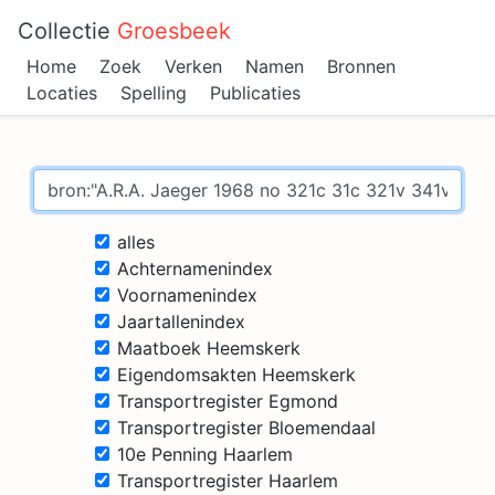
Collectie
Groesbeek
Home
Zoek
Verken
Namen
Bronnen
Locaties
Spelling
Publicaties
alles
Achternamenindex
Voornamenindex
Jaartallenindex
Maatboek Heemskerk
Eigendomsakten Heemskerk
Transportregister Egmond
Transportregister Bloemendaal
10e Penning Haarlem
Transportregister Haarlem