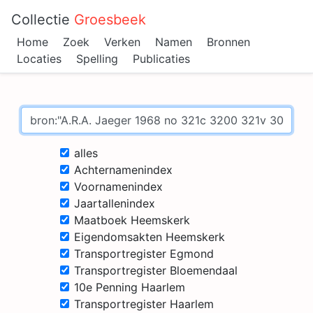
Collectie
Groesbeek
Home
Zoek
Verken
Namen
Bronnen
Locaties
Spelling
Publicaties
alles
Achternamenindex
Voornamenindex
Jaartallenindex
Maatboek Heemskerk
Eigendomsakten Heemskerk
Transportregister Egmond
Transportregister Bloemendaal
10e Penning Haarlem
Transportregister Haarlem