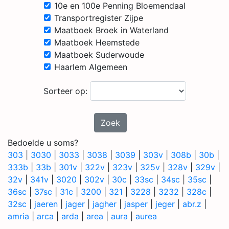
10e en 100e Penning Bloemendaal
Transportregister Zijpe
Maatboek Broek in Waterland
Maatboek Heemstede
Maatboek Suderwoude
Haarlem Algemeen
Sorteer op:
Zoek
Bedoelde u soms?
303
|
3030
|
3033
|
3038
|
3039
|
303v
|
308b
|
30b
|
333b
|
33b
|
301v
|
322v
|
323v
|
325v
|
328v
|
329v
|
32v
|
341v
|
3020
|
302v
|
30c
|
33sc
|
34sc
|
35sc
|
36sc
|
37sc
|
31c
|
3200
|
321
|
3228
|
3232
|
328c
|
32sc
|
jaeren
|
jager
|
jagher
|
jasper
|
jeger
|
abr.z
|
amria
|
arca
|
arda
|
area
|
aura
|
aurea