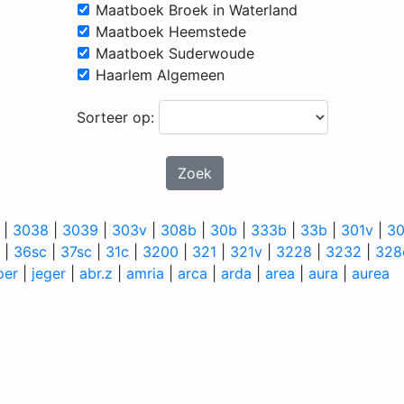
Maatboek Broek in Waterland
Maatboek Heemstede
Maatboek Suderwoude
Haarlem Algemeen
Sorteer op:
Zoek
|
3038
|
3039
|
303v
|
308b
|
30b
|
333b
|
33b
|
301v
|
3
|
36sc
|
37sc
|
31c
|
3200
|
321
|
321v
|
3228
|
3232
|
328
per
|
jeger
|
abr.z
|
amria
|
arca
|
arda
|
area
|
aura
|
aurea