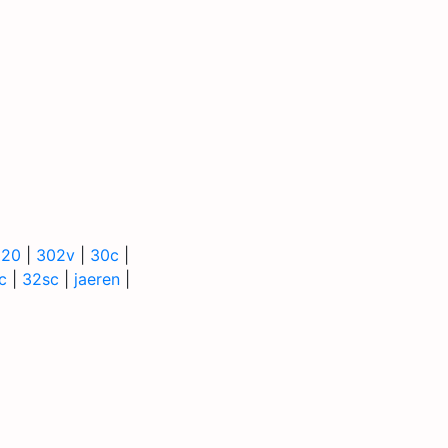
020
|
302v
|
30c
|
c
|
32sc
|
jaeren
|