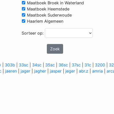
Maatboek Broek in Waterland
Maatboek Heemstede
Maatboek Suderwoude
Haarlem Algemeen
Sorteer op:
Zoek
v
|
303b
|
33sc
|
34sc
|
35sc
|
36sc
|
37sc
|
31c
|
3200
|
32
c
|
jaeren
|
jager
|
jagher
|
jasper
|
jeger
|
abr.z
|
amria
|
arc