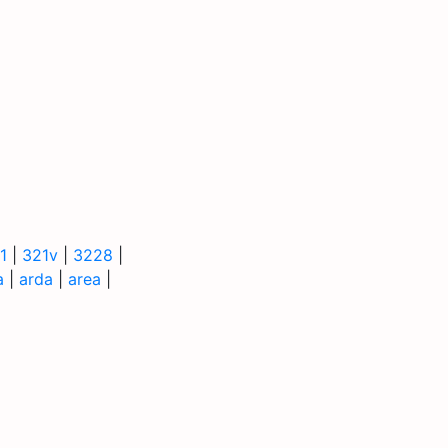
1
|
321v
|
3228
|
a
|
arda
|
area
|