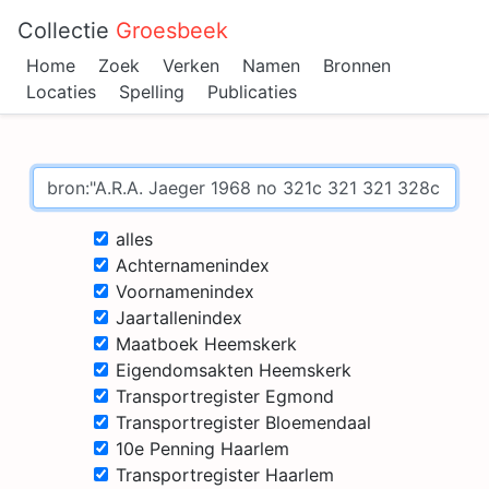
Collectie
Groesbeek
Home
Zoek
Verken
Namen
Bronnen
Locaties
Spelling
Publicaties
alles
Achternamenindex
Voornamenindex
Jaartallenindex
Maatboek Heemskerk
Eigendomsakten Heemskerk
Transportregister Egmond
Transportregister Bloemendaal
10e Penning Haarlem
Transportregister Haarlem