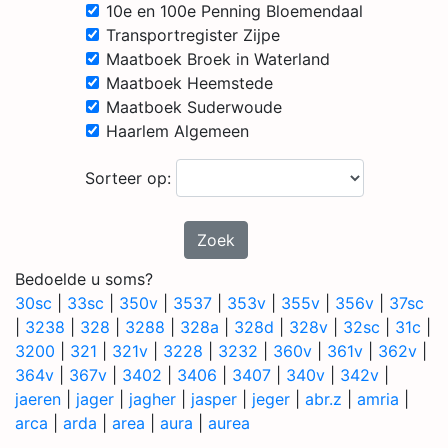
10e en 100e Penning Bloemendaal
Transportregister Zijpe
Maatboek Broek in Waterland
Maatboek Heemstede
Maatboek Suderwoude
Haarlem Algemeen
Sorteer op:
Zoek
Bedoelde u soms?
30sc
|
33sc
|
350v
|
3537
|
353v
|
355v
|
356v
|
37sc
|
3238
|
328
|
3288
|
328a
|
328d
|
328v
|
32sc
|
31c
|
3200
|
321
|
321v
|
3228
|
3232
|
360v
|
361v
|
362v
|
364v
|
367v
|
3402
|
3406
|
3407
|
340v
|
342v
|
jaeren
|
jager
|
jagher
|
jasper
|
jeger
|
abr.z
|
amria
|
arca
|
arda
|
area
|
aura
|
aurea