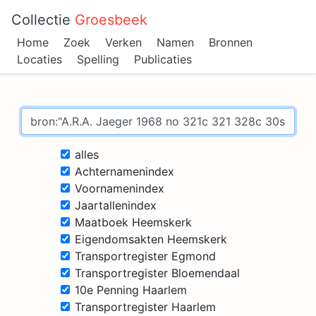
Collectie
Groesbeek
Home
Zoek
Verken
Namen
Bronnen
Locaties
Spelling
Publicaties
alles
Achternamenindex
Voornamenindex
Jaartallenindex
Maatboek Heemskerk
Eigendomsakten Heemskerk
Transportregister Egmond
Transportregister Bloemendaal
10e Penning Haarlem
Transportregister Haarlem