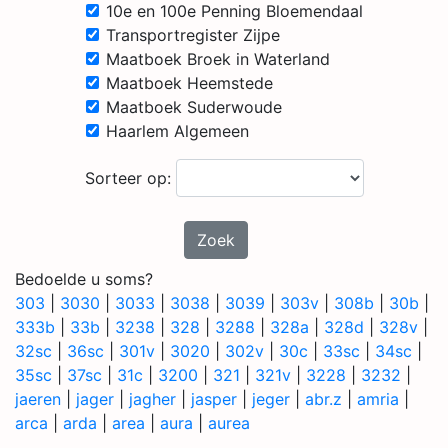
10e en 100e Penning Bloemendaal
Transportregister Zijpe
Maatboek Broek in Waterland
Maatboek Heemstede
Maatboek Suderwoude
Haarlem Algemeen
Sorteer op:
Zoek
Bedoelde u soms?
303
|
3030
|
3033
|
3038
|
3039
|
303v
|
308b
|
30b
|
333b
|
33b
|
3238
|
328
|
3288
|
328a
|
328d
|
328v
|
32sc
|
36sc
|
301v
|
3020
|
302v
|
30c
|
33sc
|
34sc
|
35sc
|
37sc
|
31c
|
3200
|
321
|
321v
|
3228
|
3232
|
jaeren
|
jager
|
jagher
|
jasper
|
jeger
|
abr.z
|
amria
|
arca
|
arda
|
area
|
aura
|
aurea