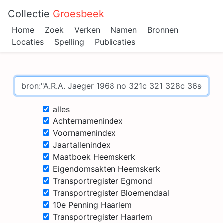
Collectie
Groesbeek
Home
Zoek
Verken
Namen
Bronnen
Locaties
Spelling
Publicaties
alles
Achternamenindex
Voornamenindex
Jaartallenindex
Maatboek Heemskerk
Eigendomsakten Heemskerk
Transportregister Egmond
Transportregister Bloemendaal
10e Penning Haarlem
Transportregister Haarlem