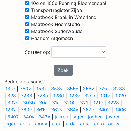
10e en 100e Penning Bloemendaal
Transportregister Zijpe
Maatboek Broek in Waterland
Maatboek Heemstede
Maatboek Suderwoude
Haarlem Algemeen
Sorteer op:
Zoek
Bedoelde u soms?
33sc
|
350v
|
3537
|
353v
|
355v
|
356v
|
37sc
|
3238
|
328
|
3288
|
328a
|
328d
|
328v
|
32sc
|
301v
|
3020
|
302v
|
303b
|
30c
|
31c
|
3200
|
321
|
321v
|
3228
|
3232
|
360v
|
361v
|
362v
|
364v
|
367v
|
3402
|
3406
|
3407
|
340v
|
342v
|
jaeren
|
jager
|
jagher
|
jasper
|
jeger
|
abr.z
|
amria
|
arca
|
arda
|
area
|
aura
|
aurea