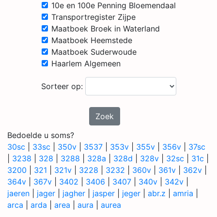
10e en 100e Penning Bloemendaal
Transportregister Zijpe
Maatboek Broek in Waterland
Maatboek Heemstede
Maatboek Suderwoude
Haarlem Algemeen
Sorteer op:
Zoek
Bedoelde u soms?
30sc
|
33sc
|
350v
|
3537
|
353v
|
355v
|
356v
|
37sc
|
3238
|
328
|
3288
|
328a
|
328d
|
328v
|
32sc
|
31c
|
3200
|
321
|
321v
|
3228
|
3232
|
360v
|
361v
|
362v
|
364v
|
367v
|
3402
|
3406
|
3407
|
340v
|
342v
|
jaeren
|
jager
|
jagher
|
jasper
|
jeger
|
abr.z
|
amria
|
arca
|
arda
|
area
|
aura
|
aurea