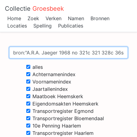
Collectie
Groesbeek
Home
Zoek
Verken
Namen
Bronnen
Locaties
Spelling
Publicaties
alles
Achternamenindex
Voornamenindex
Jaartallenindex
Maatboek Heemskerk
Eigendomsakten Heemskerk
Transportregister Egmond
Transportregister Bloemendaal
10e Penning Haarlem
Transportregister Haarlem