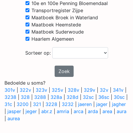
10e en 100e Penning Bloemendaal
Transportregister Zijpe
Maatboek Broek in Waterland
Maatboek Heemstede
Maatboek Suderwoude
Haarlem Algemeen
Sorteer op:
Zoek
Bedoelde u soms?
301v
|
322v
|
323v
|
325v
|
328v
|
329v
|
32v
|
341v
|
3238
|
328
|
3288
|
328a
|
328d
|
32sc
|
36sc
|
30sc
|
31c
|
3200
|
321
|
3228
|
3232
|
jaeren
|
jager
|
jagher
|
jasper
|
jeger
|
abr.z
|
amria
|
arca
|
arda
|
area
|
aura
|
aurea