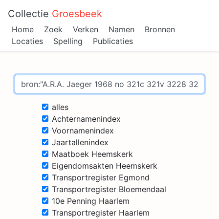
Collectie
Groesbeek
Home
Zoek
Verken
Namen
Bronnen
Locaties
Spelling
Publicaties
alles
Achternamenindex
Voornamenindex
Jaartallenindex
Maatboek Heemskerk
Eigendomsakten Heemskerk
Transportregister Egmond
Transportregister Bloemendaal
10e Penning Haarlem
Transportregister Haarlem