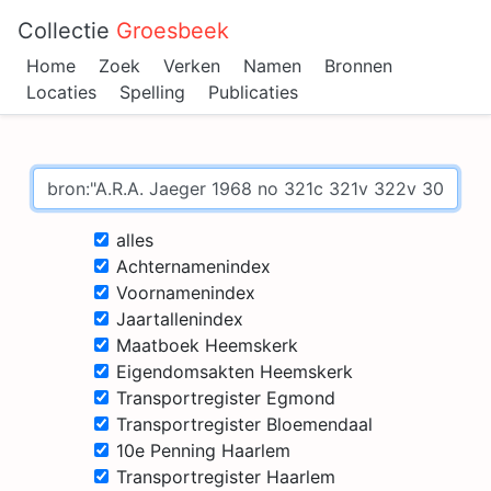
Collectie
Groesbeek
Home
Zoek
Verken
Namen
Bronnen
Locaties
Spelling
Publicaties
alles
Achternamenindex
Voornamenindex
Jaartallenindex
Maatboek Heemskerk
Eigendomsakten Heemskerk
Transportregister Egmond
Transportregister Bloemendaal
10e Penning Haarlem
Transportregister Haarlem