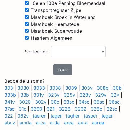
10e en 100e Penning Bloemendaal
Transportregister Zijpe
Maatboek Broek in Waterland
Maatboek Heemstede
Maatboek Suderwoude
Haarlem Algemeen
Sorteer op:
Zoek
Bedoelde u soms?
303
|
3030
|
3033
|
3038
|
3039
|
303v
|
308b
|
30b
|
333b
|
33b
|
301v
|
323v
|
325v
|
328v
|
329v
|
32v
|
341v
|
3020
|
302v
|
30c
|
33sc
|
34sc
|
35sc
|
36sc
|
37sc
|
31c
|
3200
|
321
|
3228
|
3232
|
328c
|
32sc
|
322
|
362v
|
jaeren
|
jager
|
jagher
|
jasper
|
jeger
|
abr.z
|
amria
|
arca
|
arda
|
area
|
aura
|
aurea