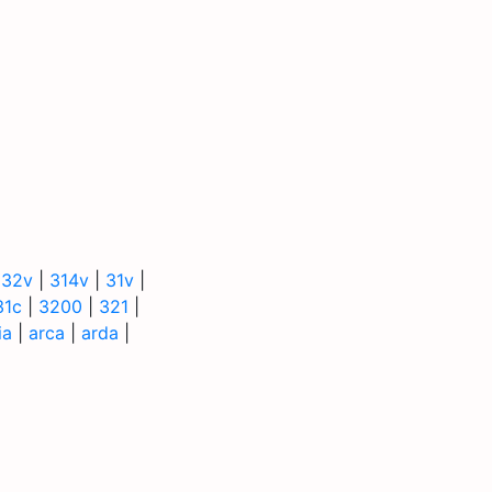
|
32v
|
314v
|
31v
|
31c
|
3200
|
321
|
ia
|
arca
|
arda
|