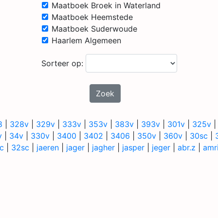
Maatboek Broek in Waterland
Maatboek Heemstede
Maatboek Suderwoude
Haarlem Algemeen
Sorteer op:
Zoek
8
|
328v
|
329v
|
333v
|
353v
|
383v
|
393v
|
301v
|
325v
v
|
34v
|
330v
|
3400
|
3402
|
3406
|
350v
|
360v
|
30sc
|
c
|
32sc
|
jaeren
|
jager
|
jagher
|
jasper
|
jeger
|
abr.z
|
amr