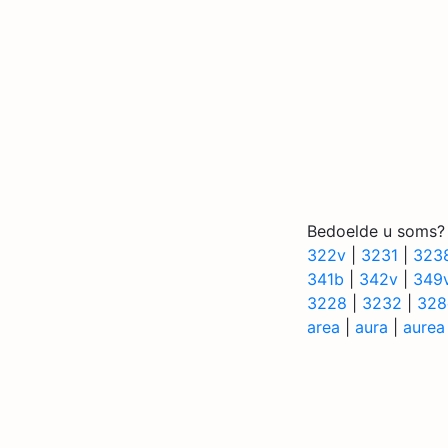
Bedoelde u soms?
322v
|
3231
|
323
341b
|
342v
|
349
3228
|
3232
|
328
area
|
aura
|
aurea